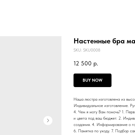
Настенные бра м
SKU:
SKU0008
12 500
р.
BUY NOW
Наша люстра изготовлена из высо
Индивидуальное изготовление. Ру
4. Чем я могу Вам помочь? 1. Пер
и цвета под ваш бюджет. 2. Индив
создания. 4. Информирование о го
6. Памятка по уходу. 7. Подбор с