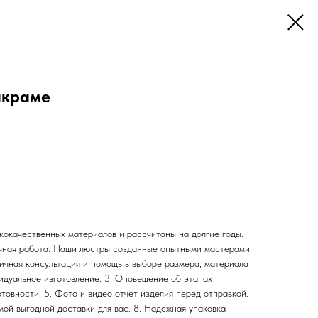
акраме
кокачественных материалов и рассчитаны на долгие годы.
чная работа. Наши люстры созданные опытными мастерами.
вичная консультация и помощь в выборе размера, материала
идуальное изготовление. 3. Оповещение об этапах
товности. 5. Фото и видео отчет изделия перед отправкой.
амой выгодной доставки для вас. 8. Надежная упаковка