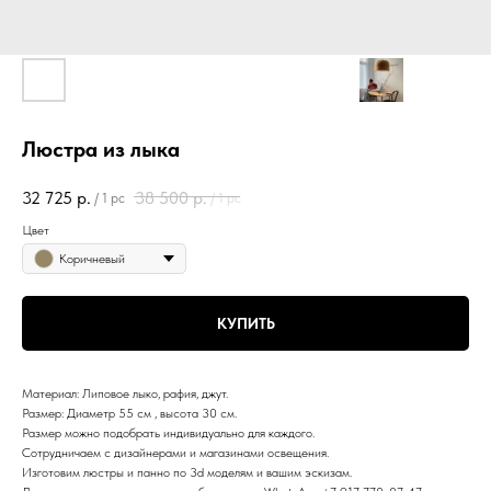
Люстра из лыка
32 725
р.
38 500
р.
/
1 pc
/
1 pc
Цвет
Коричневый
КУПИТЬ
Материал: Липовое лыко, ⁠рафия, ⁠джут.
Размер: Диаметр 55 см , высота 30 см.
Размер можно подобрать индивидуально для каждого.
Сотрудничаем с дизайнерами и магазинами освещения.
Изготовим люстры и панно по 3d моделям и вашим эскизам.