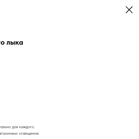
го лыка
.
ально для каждого.
агазинами освещения.