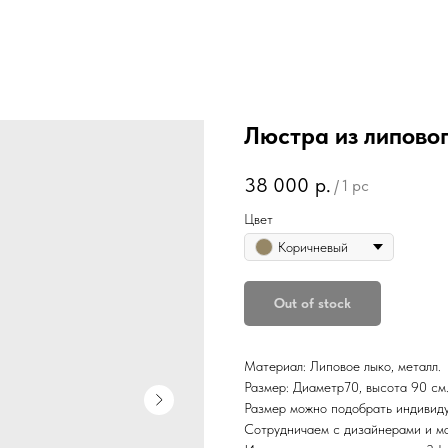
Люстра из липово
38 000
р.
/
1 pc
Цвет
Коричневый
Out of stock
Материал: Липовое лыко, металл.
Размер: Диаметр70, высота 90 см
Размер можно подобрать индивиду
Сотрудничаем с дизайнерами и м