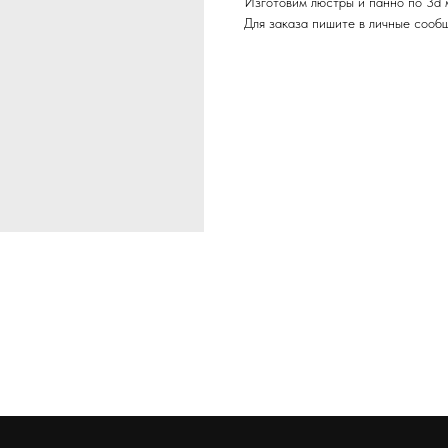
Изготовим люстры и панно по 3d 
Для заказа пишите в личные сооб