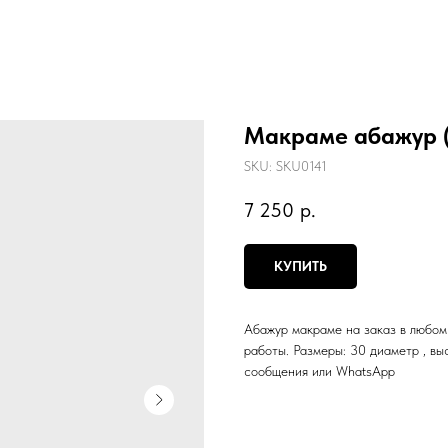
Макраме абажур (
SKU:
SKU0141
7 250
р.
КУПИТЬ
Абажур макраме на заказ в любом
работы. Размеры: 30 диаметр , вы
сообщения или WhatsApp